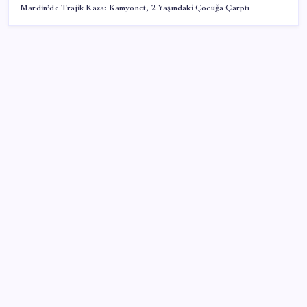
Mardin’de Trajik Kaza: Kamyonet, 2 Yaşındaki Çocuğa Çarptı
SON YAZILAR
Tüm dünyaya ‘tatil daveti’
Yapay zeka bu kez gerçek bir canlı üretti
İş Bankası’nda üst düzey görev değişimi: Hakan Aran
görevinden ayrılıyor
iPhone 18 Pro Max ve iPhone Ultra Elimizde
Fed Başkanı’ndan piyasaları sarsacak mesaj:
Enflasyon artarsa faiz artırımı yeniden masaya