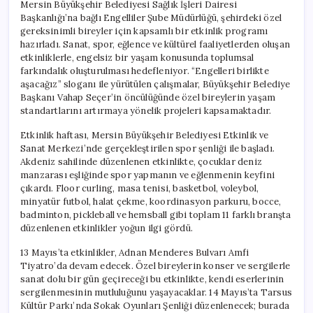
Mersin Büyükşehir Belediyesi Sağlık İşleri Dairesi
Başkanlığı’na bağlı Engelliler Şube Müdürlüğü, şehirdeki özel
gereksinimli bireyler için kapsamlı bir etkinlik programı
hazırladı. Sanat, spor, eğlence ve kültürel faaliyetlerden oluşan
etkinliklerle, engelsiz bir yaşam konusunda toplumsal
farkındalık oluşturulması hedefleniyor. “Engelleri birlikte
aşacağız” sloganı ile yürütülen çalışmalar, Büyükşehir Belediye
Başkanı Vahap Seçer’in öncülüğünde özel bireylerin yaşam
standartlarını artırmaya yönelik projeleri kapsamaktadır.
Etkinlik haftası, Mersin Büyükşehir Belediyesi Etkinlik ve
Sanat Merkezi’nde gerçekleştirilen spor şenliği ile başladı.
Akdeniz sahilinde düzenlenen etkinlikte, çocuklar deniz
manzarası eşliğinde spor yapmanın ve eğlenmenin keyfini
çıkardı. Floor curling, masa tenisi, basketbol, voleybol,
minyatür futbol, halat çekme, koordinasyon parkuru, bocce,
badminton, pickleball ve hemsball gibi toplam 11 farklı branşta
düzenlenen etkinlikler yoğun ilgi gördü.
13 Mayıs’ta etkinlikler, Adnan Menderes Bulvarı Amfi
Tiyatro’da devam edecek. Özel bireylerin konser ve sergilerle
sanat dolu bir gün geçireceği bu etkinlikte, kendi eserlerinin
sergilenmesinin mutluluğunu yaşayacaklar. 14 Mayıs’ta Tarsus
Kültür Parkı’nda Sokak Oyunları Şenliği düzenlenecek; burada