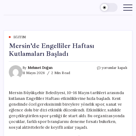
Skip
to
content
EĞITIM
Mersin’de Engelliler Haftası
Kutlamaları Başladı
Mersin’de
By
Mehmet Doğan
yorumlar kapalı
Engelliler
11 Mayıs 2026
2 Min Read
Haftası
Kutlamaları
Başladı
Mersin Büyükşehir Belediyesi, 10-16 Mayıs tarihleri arasında
için
kutlanan Engelliler Haftası etkinliklerine hızla başladı. Kent
genelinde özel gereksinimli bireylere yönelik spor, sanat ve
eğlence dolu bir dizi etkinlik düzenlendi. Etkinlikler, sahilde
gerçekleştirilen spor şenliği ile start aldı. Bu organizasyonda
çocuklar, farklı spor branşlarını deneme fırsatı bulurken,
sosyal aktivitelerle de keyifli anlar yaşadı.