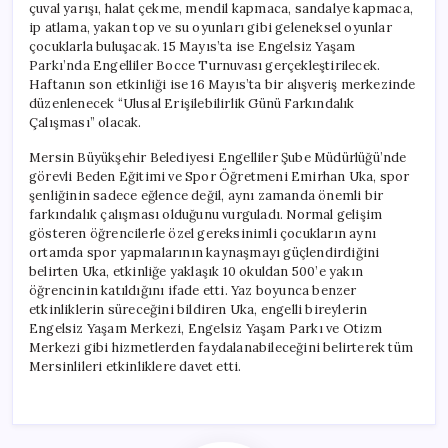
çuval yarışı, halat çekme, mendil kapmaca, sandalye kapmaca,
ip atlama, yakan top ve su oyunları gibi geleneksel oyunlar
çocuklarla buluşacak. 15 Mayıs’ta ise Engelsiz Yaşam
Parkı’nda Engelliler Bocce Turnuvası gerçekleştirilecek.
Haftanın son etkinliği ise 16 Mayıs’ta bir alışveriş merkezinde
düzenlenecek “Ulusal Erişilebilirlik Günü Farkındalık
Çalışması” olacak.
Mersin Büyükşehir Belediyesi Engelliler Şube Müdürlüğü’nde
görevli Beden Eğitimi ve Spor Öğretmeni Emirhan Uka, spor
şenliğinin sadece eğlence değil, aynı zamanda önemli bir
farkındalık çalışması olduğunu vurguladı. Normal gelişim
gösteren öğrencilerle özel gereksinimli çocukların aynı
ortamda spor yapmalarının kaynaşmayı güçlendirdiğini
belirten Uka, etkinliğe yaklaşık 10 okuldan 500’e yakın
öğrencinin katıldığını ifade etti. Yaz boyunca benzer
etkinliklerin süreceğini bildiren Uka, engelli bireylerin
Engelsiz Yaşam Merkezi, Engelsiz Yaşam Parkı ve Otizm
Merkezi gibi hizmetlerden faydalanabileceğini belirterek tüm
Mersinlileri etkinliklere davet etti.