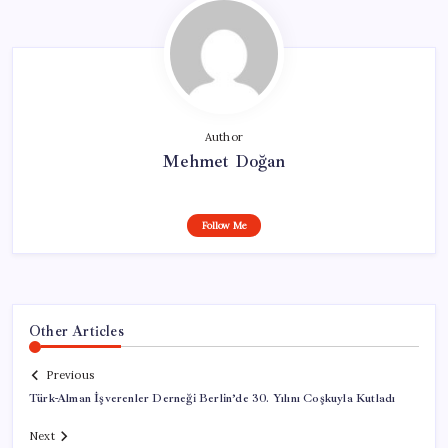
Author
Mehmet Doğan
Follow Me
Other Articles
Previous
Türk-Alman İşverenler Derneği Berlin’de 30. Yılını Coşkuyla Kutladı
Next