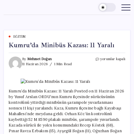
Skip
to
content
EĞITIM
Kumru’da Minibüs Kazası: 11 Yaralı
Kumru’da
By
Mehmet Doğan
yorumlar kapalı
Minibüs
11 Haziran 2026
1 Min Read
Kazası:
11
Yaralı
için
Kumru’da Minibüs Kazası: 11 Yaralı Posted on 11 Haziran 2026
by Yusuf Arslan ORDU’nun Kumru ilçesinde sürücüsünün
kontrolünü yitirdiği minibüsün şarampole yuvarlanması
sonucu 11 kişi yaralandı. Kaza, Kumru ilçesine bağlı Kayabaşı
Mahallesi’nde meydana geldi. Orhan Köz’ün kontrolünü
kaybettiği 52 M 8590 plakalı minibüs, şarampole yuvarlandı.
Kazada sürücü ile yolcu konumundaki Recep Köstek (68),
Pınar Ravza Erbakım (15), Ayşegül Soğan (11), Oğuzhan Soğan