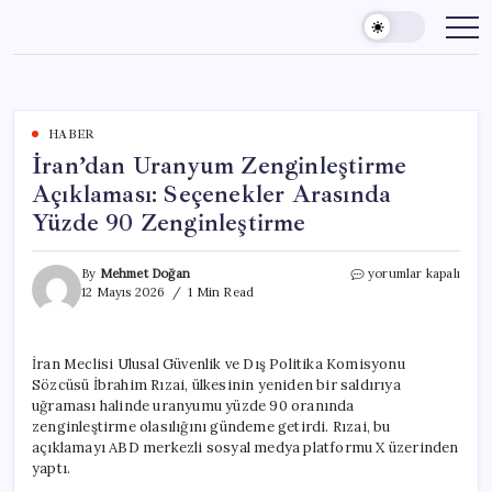
Skip
to
content
HABER
İran’dan Uranyum Zenginleştirme
Açıklaması: Seçenekler Arasında
Yüzde 90 Zenginleştirme
İran’dan
By
Mehmet Doğan
yorumlar kapalı
Uranyum
12 Mayıs 2026
1 Min Read
Zenginleştirme
Açıklaması:
Seçenekler
İran Meclisi Ulusal Güvenlik ve Dış Politika Komisyonu
Arasında
Sözcüsü İbrahim Rızai, ülkesinin yeniden bir saldırıya
Yüzde
90
uğraması halinde uranyumu yüzde 90 oranında
Zenginleştirme
zenginleştirme olasılığını gündeme getirdi. Rızai, bu
için
açıklamayı ABD merkezli sosyal medya platformu X üzerinden
yaptı.