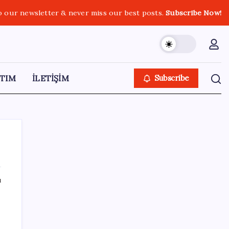
o our newsletter & never miss our best posts.
Subscribe Now!
TIM
İLETİŞİM
Subscribe
ı
SON YAZILAR
Trump’tan Fed Başkanı Warsh’a: Faiz kararı
tamamen ona bağlı değil