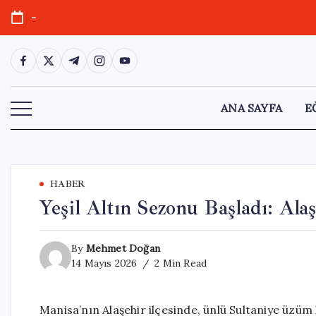
Skip
-
to
content
https://www.facebook.com/
https://twitter.com/
https://t.me/
https://www.instagram.com/
https://youtube.com/
ANA SAYFA
E
HABER
Yeşil Altın Sezonu Başladı: Al
By
Mehmet Doğan
14 Mayıs 2026
2 Min Read
Manisa’nın Alaşehir ilçesinde, ünlü Sultaniye üzü