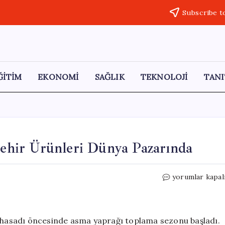
Subscribe t
ĞİTİM
EKONOMİ
SAĞLIK
TEKNOLOJİ
TANI
aşehir Ürünleri Dünya Pazarında
Yeşil
yorumlar kapal
Altın
Sezonu
Başladı:
Alaşehir
m hasadı öncesinde asma yaprağı toplama sezonu başladı.