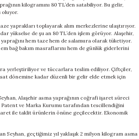
Ürünleri
aprağının kilogramını 80 TL’den satabiliyor. Bu gelir,
Dünya
 oluyor.
Pazarında
için
taze yaprakları toplayarak alım merkezlerine ulaştırıyor.
adar yükselse de şu an 80 TL’den işlem görüyor. Alaşehir,
a yaprağını hem taze hem de salamura olarak tüketiyor.
e hem bağ bakım masraflarını hem de günlük giderlerini
 yerleştiriliyor ve tüccarlara teslim ediliyor. Çiftçiler,
asat dönemine kadar düzenli bir gelir elde etmek için
Seyhan, Alaşehir asma yaprağının coğrafi işaret süreci
rk Patent ve Marka Kurumu tarafından tescillendiğini
aret ile taklit ürünlerin önüne geçilecektir. Ekonomik
an Seyhan, geçtiğimiz yıl yaklaşık 2 milyon kilogram asma