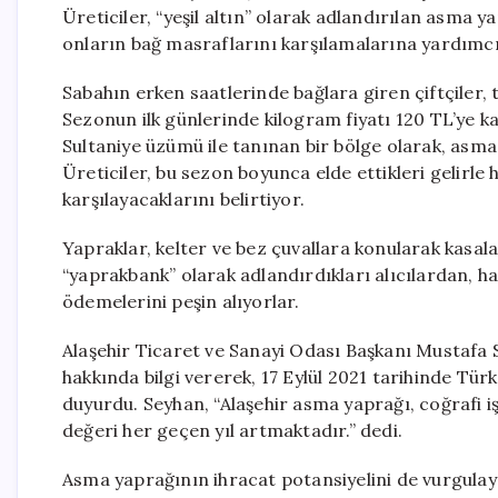
Üreticiler, “yeşil altın” olarak adlandırılan asma y
onların bağ masraflarını karşılamalarına yardımcı
Sabahın erken saatlerinde bağlara giren çiftçiler, 
Sezonun ilk günlerinde kilogram fiyatı 120 TL’ye k
Sultaniye üzümü ile tanınan bir bölge olarak, asm
Üreticiler, bu sezon boyunca elde ettikleri gelirl
karşılayacaklarını belirtiyor.
Yapraklar, kelter ve bez çuvallara konularak kasalara
“yaprakbank” olarak adlandırdıkları alıcılardan, h
ödemelerini peşin alıyorlar.
Alaşehir Ticaret ve Sanayi Odası Başkanı Mustafa 
hakkında bilgi vererek, 17 Eylül 2021 tarihinde Tü
duyurdu. Seyhan, “Alaşehir asma yaprağı, coğrafi iş
değeri her geçen yıl artmaktadır.” dedi.
Asma yaprağının ihracat potansiyelini de vurgulay