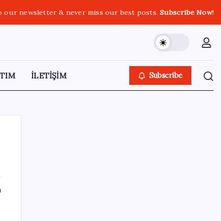
o our newsletter & never miss our best posts.
Subscribe Now!
TIM
İLETİŞİM
Subscribe
SON YAZILAR
ı
Tüm dünyaya ‘tatil daveti’
ş