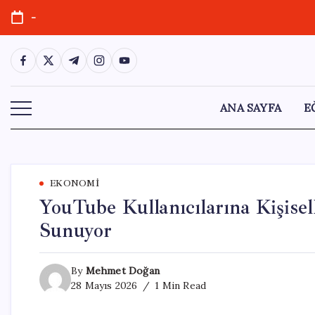
Skip
-
to
content
https://www.facebook.com/
https://twitter.com/
https://t.me/
https://www.instagram.com/
https://youtube.com/
ANA SAYFA
E
EKONOMI
YouTube Kullanıcılarına Kişisel
Sunuyor
By
Mehmet Doğan
28 Mayıs 2026
1 Min Read