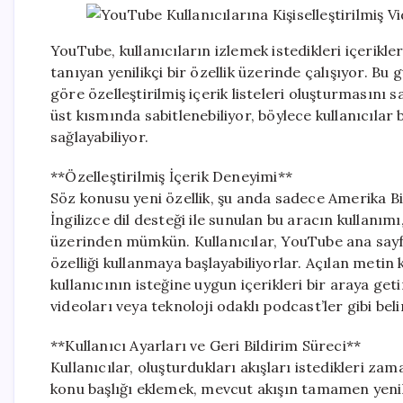
YouTube, kullanıcıların izlemek istedikleri içerikle
tanıyan yenilikçi bir özellik üzerinde çalışıyor. Bu 
göre özelleştirilmiş içerik listeleri oluşturmasını 
üst kısmında sabitlenebiliyor, böylece kullanıcılar be
sağlayabiliyor.
**Özelleştirilmiş İçerik Deneyimi**
Söz konusu yeni özellik, şu anda sadece Amerika Bi
İngilizce dil desteği ile sunulan bu aracın kullan
üzerinden mümkün. Kullanıcılar, YouTube ana say
özelliği kullanmaya başlayabiliyorlar. Açılan meti
kullanıcının isteğine uygun içerikleri bir araya ge
videoları veya teknoloji odaklı podcast’ler gibi be
**Kullanıcı Ayarları ve Geri Bildirim Süreci**
Kullanıcılar, oluşturdukları akışları istedikleri za
konu başlığı eklemek, mevcut akışın tamamen yenil