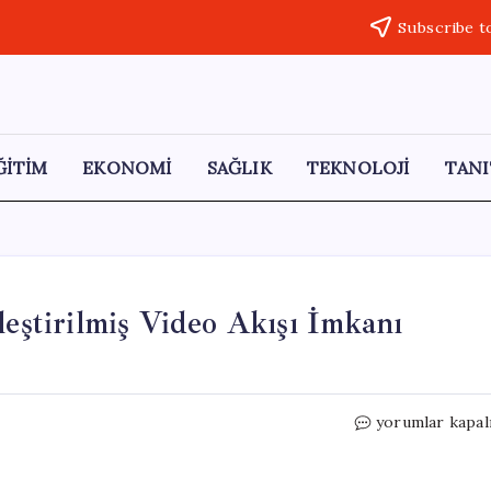
Subscribe t
ĞİTİM
EKONOMİ
SAĞLIK
TEKNOLOJİ
TANI
leştirilmiş Video Akışı İmkanı
YouTube
yorumlar kapal
Kullanıcılarına
Kişiselleştirilmi
Video