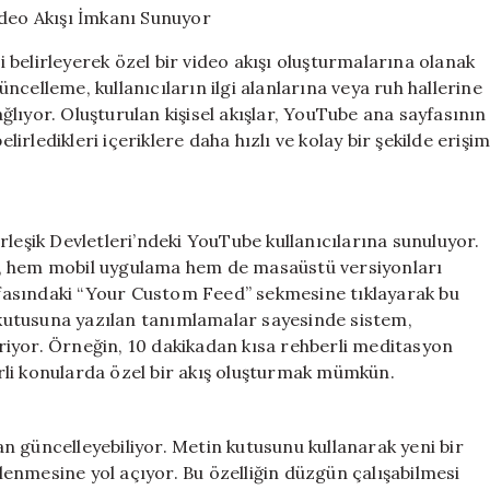
Akışı
İmkanı
ri belirleyerek özel bir video akışı oluşturmalarına olanak
Sunuyor
güncelleme, kullanıcıların ilgi alanlarına veya ruh hallerine
için
sağlıyor. Oluşturulan kişisel akışlar, YouTube ana sayfasının
lirledikleri içeriklere daha hızlı ve kolay bir şekilde erişi
rleşik Devletleri’ndeki YouTube kullanıcılarına sunuluyor.
ımı, hem mobil uygulama hem de masaüstü versiyonları
fasındaki “Your Custom Feed” sekmesine tıklayarak bu
n kutusuna yazılan tanımlamalar sayesinde sistem,
tiriyor. Örneğin, 10 dakikadan kısa rehberli meditasyon
lirli konularda özel bir akış oluşturmak mümkün.
man güncelleyebiliyor. Metin kutusunu kullanarak yeni bir
enmesine yol açıyor. Bu özelliğin düzgün çalışabilmesi