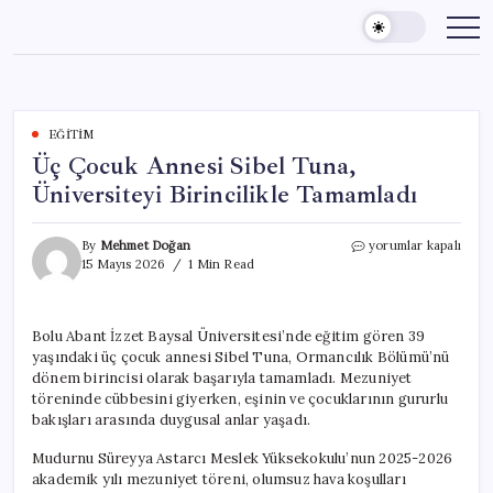
Skip
to
content
EĞITIM
Üç Çocuk Annesi Sibel Tuna,
Üniversiteyi Birincilikle Tamamladı
Üç
By
Mehmet Doğan
yorumlar kapalı
Çocuk
15 Mayıs 2026
1 Min Read
Annesi
Sibel
Tuna,
Bolu Abant İzzet Baysal Üniversitesi’nde eğitim gören 39
Üniversiteyi
yaşındaki üç çocuk annesi Sibel Tuna, Ormancılık Bölümü’nü
Birincilikle
Tamamladı
dönem birincisi olarak başarıyla tamamladı. Mezuniyet
için
töreninde cübbesini giyerken, eşinin ve çocuklarının gururlu
bakışları arasında duygusal anlar yaşadı.
Mudurnu Süreyya Astarcı Meslek Yüksekokulu’nun 2025-2026
akademik yılı mezuniyet töreni, olumsuz hava koşulları