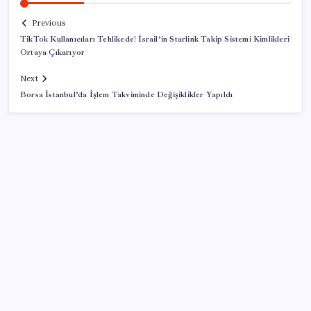
Previous
TikTok Kullanıcıları Tehlikede! İsrail’in Starlink Takip Sistemi Kimlikleri
Ortaya Çıkarıyor
Next
Borsa İstanbul’da İşlem Takviminde Değişiklikler Yapıldı
SON YAZILAR
Tüm dünyaya ‘tatil daveti’
Yapay zeka bu kez gerçek bir canlı üretti