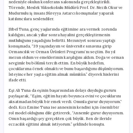
nedeniyle okulun konferans salonunda gerçekleştirildi.
Törende, Meslek Yüksekokulu Müdürü Prof. Dr. Nezih Okur ve
Mudurnulu iş insanı Süreyya Astarcı konuşmalar yaparak
katılımcılara seslendiler.
Sibel Tuna, genç yaşlarında eğitimine ara vermek zorunda
kaldığını, ancak yıllar sonra hayalini gerçekleştirmenin
mutluluğunu yaşadığını belirtti. Mezuniyet sonrası yaptığı
konuşmada, “39 yaşındayım ve üniversite sınavına girip
Ormancılık ve Orman Ürünleri Programı’nı seçtim. Bu yıl
mezun oldum ve emeklerimin karşılığını aldım. Doğa ve orman
sevgimle bu bölümü tercih ettim. En büyük hedefim,
çocuklarıma örnek olmaktı ve bunu başardığımı düşünüyorum.
İsteyince her yaşta eğitim almak mümkün.” diyerek hislerini
ifade etti.
Eşi Ali Tuna da eşinin başarısından dolayı duyduğu gururu
paylaşarak, “Eşim, eğitim hayatı boyunca evini ve çocuklarını
aksatmadan büyük bir emek verdi. Onunla gurur duyuyorum.”
dedi. Kızı Emine Tuna ise annesinin kendisi için önemli bir
rol model olduğunu dile getirerek, “Annemle gurur duyuyorum.
Onun başardığı şey gerçekten çok büyük. Ben de ileride
eczacılık eğitimi almak istiyorum.” şeklinde konuştu.