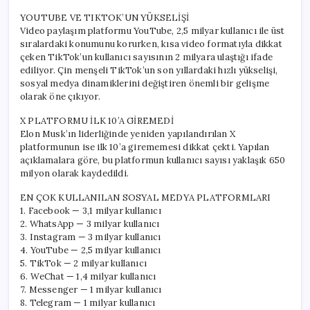
YOUTUBE VE TIKTOK’UN YÜKSELİŞİ
Video paylaşım platformu YouTube, 2,5 milyar kullanıcı ile üst
sıralardaki konumunu korurken, kısa video formatıyla dikkat
çeken TikTok’un kullanıcı sayısının 2 milyara ulaştığı ifade
ediliyor. Çin menşeli TikTok’un son yıllardaki hızlı yükselişi,
sosyal medya dinamiklerini değiştiren önemli bir gelişme
olarak öne çıkıyor.
X PLATFORMU İLK 10’A GİREMEDİ
Elon Musk’ın liderliğinde yeniden yapılandırılan X
platformunun ise ilk 10’a girememesi dikkat çekti. Yapılan
açıklamalara göre, bu platformun kullanıcı sayısı yaklaşık 650
milyon olarak kaydedildi.
EN ÇOK KULLANILAN SOSYAL MEDYA PLATFORMLARI
1. Facebook — 3,1 milyar kullanıcı
2. WhatsApp — 3 milyar kullanıcı
3. Instagram — 3 milyar kullanıcı
4. YouTube — 2,5 milyar kullanıcı
5. TikTok — 2 milyar kullanıcı
6. WeChat — 1,4 milyar kullanıcı
7. Messenger — 1 milyar kullanıcı
8. Telegram — 1 milyar kullanıcı