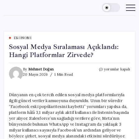
Skip
to
content
EKONOMI
Sosyal Medya Sıralaması Açıklandı:
Hangi Platformlar Zirvede?
Sosyal
By
Mehmet Doğan
yorumlar kapalı
Medya
20 Mayıs 2026
1 Min Read
Sıralaması
Açıklandı:
Hangi
Dünyanın en çok tercih edilen sosyal medya platformlarıyla
Platformlar
ilgili güncel veriler kamuoyuna duyuruldu. Uzun bir süredir
Zirvede?
için
“Facebook eski popülaritesini kaybetti” yorumları yapılsa da,
platform hâlâ 3,1 milyar aylık aktif kullanıcı ile listenin başında
yer alıyor. Salesforce’un sağladığı verilere göre, Meta’nın
bünyesinde bulunan WhatsApp ve Instagram da yaklaşık 3
milyar kullanıcı sayısıyla Facebook’un ardından geliyor ve
böylece şirket, sosyal medya alanındaki etkisini sürdürüyor.