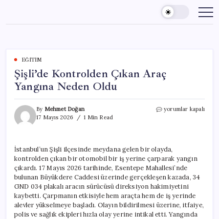
Skip
to
content
EĞITIM
Şişli’de Kontrolden Çıkan Araç
Yangına Neden Oldu
Şişli’de
By
Mehmet Doğan
yorumlar kapalı
Kontrolden
17 Mayıs 2026
1 Min Read
Çıkan
Araç
Yangına
İstanbul’un Şişli ilçesinde meydana gelen bir olayda,
Neden
kontrolden çıkan bir otomobil bir iş yerine çarparak yangın
Oldu
için
çıkardı. 17 Mayıs 2026 tarihinde, Esentepe Mahallesi’nde
bulunan Büyükdere Caddesi üzerinde gerçekleşen kazada, 34
GND 034 plakalı aracın sürücüsü direksiyon hakimiyetini
kaybetti. Çarpmanın etkisiyle hem araçta hem de iş yerinde
alevler yükselmeye başladı. Olayın bildirilmesi üzerine, itfaiye,
polis ve sağlık ekipleri hızla olay yerine intikal etti. Yangında