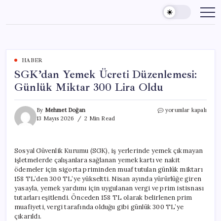
Skip
to
content
HABER
SGK’dan Yemek Ücreti Düzenlemesi:
Günlük Miktar 300 Lira Oldu
SGK’dan
By
Mehmet Doğan
yorumlar kapalı
Yemek
13 Mayıs 2026
2 Min Read
Ücreti
Düzenlemesi:
Günlük
Sosyal Güvenlik Kurumu (SGK), iş yerlerinde yemek çıkmayan
Miktar
işletmelerde çalışanlara sağlanan yemek kartı ve nakit
300
Lira
ödemeler için sigorta priminden muaf tutulan günlük miktarı
Oldu
158 TL’den 300 TL’ye yükseltti. Nisan ayında yürürlüğe giren
için
yasayla, yemek yardımı için uygulanan vergi ve prim istisnası
tutarları eşitlendi. Önceden 158 TL olarak belirlenen prim
muafiyeti, vergi tarafında olduğu gibi günlük 300 TL’ye
çıkarıldı.