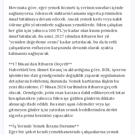
Mevzuata göre, eğer yemek hizmeti iş yerinin sınırları içinde
sağlanıyorsa, ödenecek miktarın tamamı sigorta priminden
muaf tutulmaya devam edecek. Ancak yemek kartı veya nakit
ödeme gibi yöntemlerle sağlanan yemeklerde, fiilen çalışılan
her gün için yalnızca 300 TL’ye kadar olan kısım primden
muaf tutulacak. Bu sınır, 2027 yılından itibaren her yıl
“yeniden değerleme oranı” kadar artırılacak, bu da ücretli
çalışanların enflasyon karşısında devamlı olarak ayakta
kalmasını sağlayacak.
**17 Nisan’dan İtibaren Geçerli**
Habertürk’ten Ahmet Kıvanç’ın aktardığına göre, SGK, işveren
işlemlerine dair genelgesinde değişiklik yaparak uygulamanın
detaylarını belirlemiş durumda. Yemek kartlarına ilişkin bu
yeni düzenleme, 17 Nisan 2026 tarihinden itibaren geçerli
olacak. Genelgede, prim esas kazanca dahil edilmeyecek tutar
hesaplanırken yalnızca fiilen işe gidilen günlerin dikkate
alınacağı ifade edildi. Bu sınırı aşan ödemeler veya işe
gitmeyen günler için yatırılan yemek bedellerinden devlet
sigorta primi kesintisi yapacaktır.
**İş Yerinde Yemek İkramı Durumu**
Eğer bir şirket kendi yemekhanesinde çalışanlarına yemek