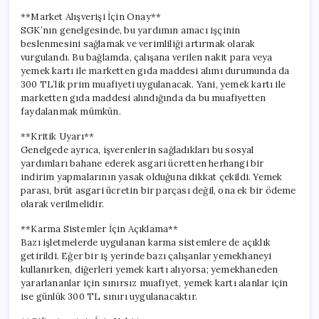
**Market Alışverişi İçin Onay**
SGK’nın genelgesinde, bu yardımın amacı işçinin
beslenmesini sağlamak ve verimliliği artırmak olarak
vurgulandı. Bu bağlamda, çalışana verilen nakit para veya
yemek kartı ile marketten gıda maddesi alımı durumunda da
300 TL’lik prim muafiyeti uygulanacak. Yani, yemek kartı ile
marketten gıda maddesi alındığında da bu muafiyetten
faydalanmak mümkün.
**Kritik Uyarı**
Genelgede ayrıca, işverenlerin sağladıkları bu sosyal
yardımları bahane ederek asgari ücretten herhangi bir
indirim yapmalarının yasak olduğuna dikkat çekildi. Yemek
parası, brüt asgari ücretin bir parçası değil, ona ek bir ödeme
olarak verilmelidir.
**Karma Sistemler İçin Açıklama**
Bazı işletmelerde uygulanan karma sistemlere de açıklık
getirildi. Eğer bir iş yerinde bazı çalışanlar yemekhaneyi
kullanırken, diğerleri yemek kartı alıyorsa; yemekhaneden
yararlananlar için sınırsız muafiyet, yemek kartı alanlar için
ise günlük 300 TL sınırı uygulanacaktır.