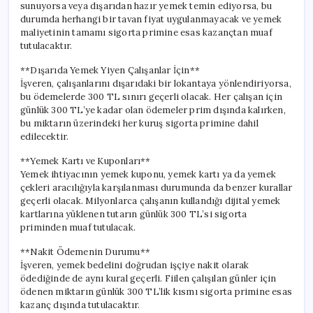
sunuyorsa veya dışarıdan hazır yemek temin ediyorsa, bu
durumda herhangi bir tavan fiyat uygulanmayacak ve yemek
maliyetinin tamamı sigorta primine esas kazançtan muaf
tutulacaktır.
**Dışarıda Yemek Yiyen Çalışanlar İçin**
İşveren, çalışanlarını dışarıdaki bir lokantaya yönlendiriyorsa,
bu ödemelerde 300 TL sınırı geçerli olacak. Her çalışan için
günlük 300 TL’ye kadar olan ödemeler prim dışında kalırken,
bu miktarın üzerindeki her kuruş sigorta primine dahil
edilecektir.
**Yemek Kartı ve Kuponları**
Yemek ihtiyacının yemek kuponu, yemek kartı ya da yemek
çekleri aracılığıyla karşılanması durumunda da benzer kurallar
geçerli olacak. Milyonlarca çalışanın kullandığı dijital yemek
kartlarına yüklenen tutarın günlük 300 TL’si sigorta
priminden muaf tutulacak.
**Nakit Ödemenin Durumu**
İşveren, yemek bedelini doğrudan işçiye nakit olarak
ödediğinde de aynı kural geçerli. Fiilen çalışılan günler için
ödenen miktarın günlük 300 TL’lik kısmı sigorta primine esas
kazanç dışında tutulacaktır.