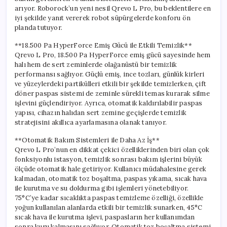
arıyor. Roborock’un yeni nesil Qrevo L Pro, bu beklentilere en
iyi şekilde yanıt vererek robot süpürgelerde konforu ön
planda tutuyor.
**18.500 Pa HyperForce Emiş Gücü ile Etkili Temizlik**
Qrevo L Pro, 18.500 Pa HyperForce emiş gücü sayesinde hem
halı hem de sert zeminlerde olağanüstü bir temizlik
performansı sağlıyor. Güçlü emiş, ince tozları, günlük kirleri
ve yüzeylerdeki partikülleri etkili bir şekilde temizlerken, çift
döner paspas sistemi de zeminle sürekli temas kurarak silme
işlevini güçlendiriyor. Ayrıca, otomatik kaldırılabilir paspas
yapısı, cihazın halıdan sert zemine geçişlerde temizlik
stratejisini akıllıca ayarlamasına olanak tanıyor.
**Otomatik Bakım Sistemleri ile Daha Az İş**
Qrevo L Pro’nun en dikkat çekici özelliklerinden biri olan çok
fonksiyonlu istasyon, temizlik sonrası bakım işlerini büyük
ölçüde otomatik hale getiriyor. Kullanıcı müdahalesine gerek
kalmadan, otomatik toz boşaltma, paspas yıkama, sıcak hava
ile kurutma ve su doldurma gibi işlemleri yönetebiliyor.
75°C’ye kadar sıcaklıkta paspas temizleme özelliği, özellikle
yoğun kullanılan alanlarda etkili bir temizlik sunarken, 45°C
sıcak hava ile kurutma işlevi, paspasların her kullanımdan
sonra kuru kalmasını sağlıyor. Otomatik toz boşaltma sistemi