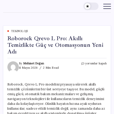
Skip
to
content
TEKNOLOJI
Roborock Qrevo L Pro: Akıllı
Temizlikte Güç ve Otomasyonun Yeni
Adı
Roborock
By
Mehmet Doğan
yorumlar kapalı
Qrevo
11 Mayıs 2026
2 Min Read
L
Pro:
Akıllı
Roborock, Qrevo L Pro modelini piyasaya sürerek akıllı
Temizlikte
temizlik çözümlerini bir üst seviyeye taşıyor. Bu model, güçlü
Güç
ve
emiş gücü, otomatik bakım mekanizmaları ve gelişmiş
Otomasyonun
navigasyon teknolojileri ile kullanıcıların temizlik deneyimini
Yeni
daha da kolaylaştırıyor. Günlük hayatın hızına ayak uyduran
Adı
kullanıcılar, sadece etkili temizlik değil, aynı zamanda daha az
için
bakım gerektiren ve akıllı sistemlerle donatılmış ürünler