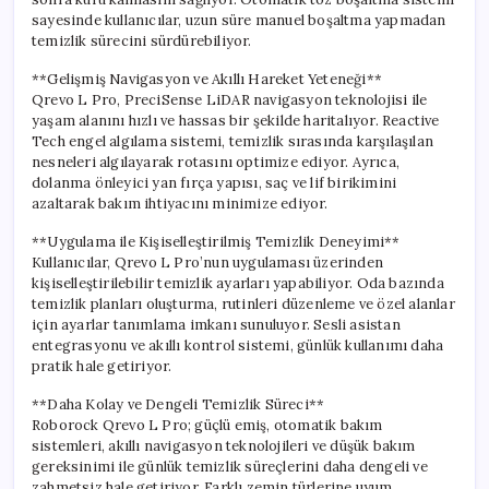
sayesinde kullanıcılar, uzun süre manuel boşaltma yapmadan
temizlik sürecini sürdürebiliyor.
**Gelişmiş Navigasyon ve Akıllı Hareket Yeteneği**
Qrevo L Pro, PreciSense LiDAR navigasyon teknolojisi ile
yaşam alanını hızlı ve hassas bir şekilde haritalıyor. Reactive
Tech engel algılama sistemi, temizlik sırasında karşılaşılan
nesneleri algılayarak rotasını optimize ediyor. Ayrıca,
dolanma önleyici yan fırça yapısı, saç ve lif birikimini
azaltarak bakım ihtiyacını minimize ediyor.
**Uygulama ile Kişiselleştirilmiş Temizlik Deneyimi**
Kullanıcılar, Qrevo L Pro’nun uygulaması üzerinden
kişiselleştirilebilir temizlik ayarları yapabiliyor. Oda bazında
temizlik planları oluşturma, rutinleri düzenleme ve özel alanlar
için ayarlar tanımlama imkanı sunuluyor. Sesli asistan
entegrasyonu ve akıllı kontrol sistemi, günlük kullanımı daha
pratik hale getiriyor.
**Daha Kolay ve Dengeli Temizlik Süreci**
Roborock Qrevo L Pro; güçlü emiş, otomatik bakım
sistemleri, akıllı navigasyon teknolojileri ve düşük bakım
gereksinimi ile günlük temizlik süreçlerini daha dengeli ve
zahmetsiz hale getiriyor. Farklı zemin türlerine uyum