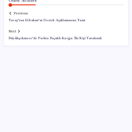
Other Articles
Previous
Yavaş’tan Erbakan’ın Destek Açıklamasına Yanıt
Next
Büyükçekmece’de Parkta Bıçaklı Kavga: İki Kişi Yaralandı
SON YAZILAR
Tüm dünyaya ‘tatil daveti’
Yapay zeka bu kez gerçek bir canlı üretti