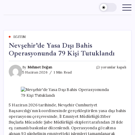
Skip
to
content
EĞITIM
Nevşehir’de Yasa Dışı Bahis
Operasyonunda 79 Kişi Tutuklandı
Nevşehir’de
By
Mehmet Doğan
yorumlar kapalı
Yasa
5 Haziran 2026
1 Min Read
Dışı
Bahis
Operasyonunda
79
Kişi
Tutuklandı
5 Haziran 2026 tarihinde, Nevşehir Cumhuriyet
için
Başsavcılığı’nın koordinesinde gerçekleştirilen yasa dışı bahis
operasyonu çerçevesinde, İl Emniyet Müdürlüğü Siber
Suçlarla Mücadele Şube Müdürlüğü ekipleri tarafından 28 ilde
eş zamanlı baskınlar düzenlendi. Operasyonda gözaltına
alınan 93 şüphelinin emniyetteki işlemleri tamamlanarak