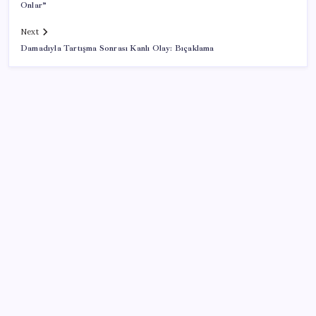
Onlar”
Next
Damadıyla Tartışma Sonrası Kanlı Olay: Bıçaklama
SON YAZILAR
Tüm dünyaya ‘tatil daveti’
Yapay zeka bu kez gerçek bir canlı üretti
İş Bankası’nda üst düzey görev değişimi: Hakan Aran
görevinden ayrılıyor
iPhone 18 Pro Max ve iPhone Ultra Elimizde