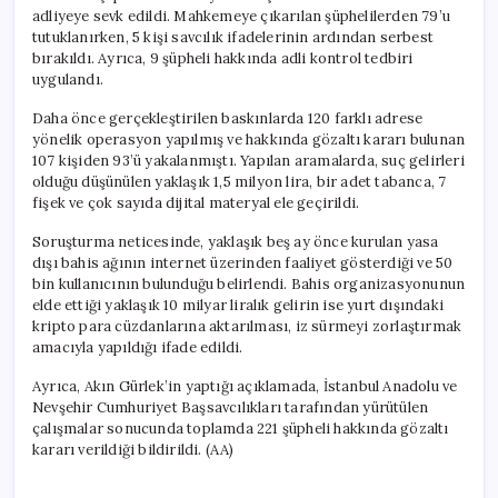
adliyeye sevk edildi. Mahkemeye çıkarılan şüphelilerden 79’u
tutuklanırken, 5 kişi savcılık ifadelerinin ardından serbest
bırakıldı. Ayrıca, 9 şüpheli hakkında adli kontrol tedbiri
uygulandı.
Daha önce gerçekleştirilen baskınlarda 120 farklı adrese
yönelik operasyon yapılmış ve hakkında gözaltı kararı bulunan
107 kişiden 93’ü yakalanmıştı. Yapılan aramalarda, suç gelirleri
olduğu düşünülen yaklaşık 1,5 milyon lira, bir adet tabanca, 7
fişek ve çok sayıda dijital materyal ele geçirildi.
Soruşturma neticesinde, yaklaşık beş ay önce kurulan yasa
dışı bahis ağının internet üzerinden faaliyet gösterdiği ve 50
bin kullanıcının bulunduğu belirlendi. Bahis organizasyonunun
elde ettiği yaklaşık 10 milyar liralık gelirin ise yurt dışındaki
kripto para cüzdanlarına aktarılması, iz sürmeyi zorlaştırmak
amacıyla yapıldığı ifade edildi.
Ayrıca, Akın Gürlek’in yaptığı açıklamada, İstanbul Anadolu ve
Nevşehir Cumhuriyet Başsavcılıkları tarafından yürütülen
çalışmalar sonucunda toplamda 221 şüpheli hakkında gözaltı
kararı verildiği bildirildi. (AA)