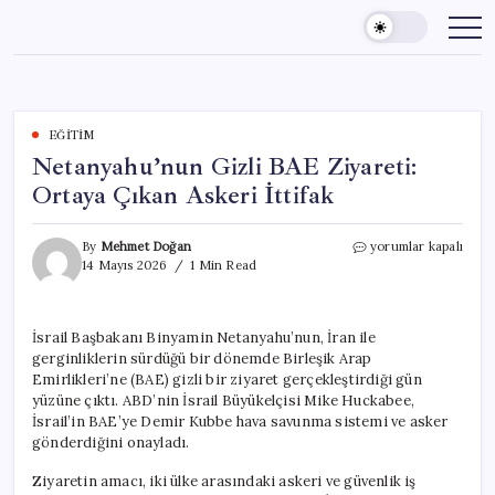
Skip
to
content
EĞITIM
Netanyahu’nun Gizli BAE Ziyareti:
Ortaya Çıkan Askeri İttifak
Netanyahu’nun
By
Mehmet Doğan
yorumlar kapalı
Gizli
14 Mayıs 2026
1 Min Read
BAE
Ziyareti:
Ortaya
İsrail Başbakanı Binyamin Netanyahu’nun, İran ile
Çıkan
gerginliklerin sürdüğü bir dönemde Birleşik Arap
Askeri
İttifak
Emirlikleri’ne (BAE) gizli bir ziyaret gerçekleştirdiği gün
için
yüzüne çıktı. ABD’nin İsrail Büyükelçisi Mike Huckabee,
İsrail’in BAE’ye Demir Kubbe hava savunma sistemi ve asker
gönderdiğini onayladı.
Ziyaretin amacı, iki ülke arasındaki askeri ve güvenlik iş