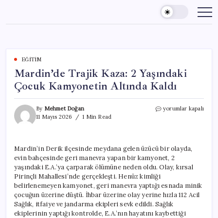
Skip
to
content
EĞITIM
Mardin’de Trajik Kaza: 2 Yaşındaki
Çocuk Kamyonetin Altında Kaldı
Mardin’de
By
Mehmet Doğan
yorumlar kapalı
Trajik
11 Mayıs 2026
1 Min Read
Kaza:
2
Yaşındaki
Mardin’in Derik ilçesinde meydana gelen üzücü bir olayda,
Çocuk
evin bahçesinde geri manevra yapan bir kamyonet, 2
Kamyonetin
Altında
yaşındaki E.A.’ya çarparak ölümüne neden oldu. Olay, kırsal
Kaldı
Pirinçli Mahallesi’nde gerçekleşti. Henüz kimliği
için
belirlenemeyen kamyonet, geri manevra yaptığı esnada minik
çocuğun üzerine düştü. İhbar üzerine olay yerine hızla 112 Acil
Sağlık, itfaiye ve jandarma ekipleri sevk edildi. Sağlık
ekiplerinin yaptığı kontrolde, E.A.’nın hayatını kaybettiği