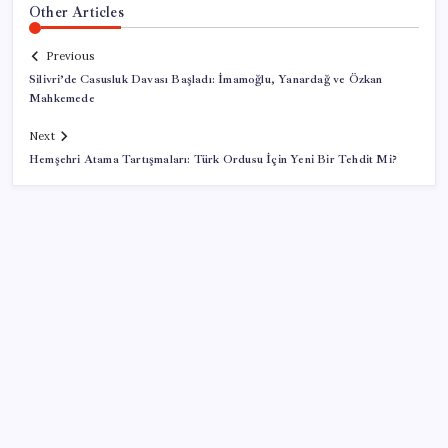
Other Articles
Previous
Silivri’de Casusluk Davası Başladı: İmamoğlu, Yanardağ ve Özkan
Mahkemede
Next
Hemşehri Atama Tartışmaları: Türk Ordusu İçin Yeni Bir Tehdit Mi?
SON YAZILAR
YENİ Partili Gezmiş’ten iktidara fındık eleştirisi: