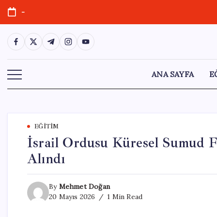
Skip
-
to
content
https://www.facebook.com/
https://twitter.com/
https://t.me/
https://www.instagram.com/
https://youtube.com/
ANA SAYFA
E
EĞITIM
İsrail Ordusu Küresel Sumud Fi
Alındı
By
Mehmet Doğan
20 Mayıs 2026
1 Min Read