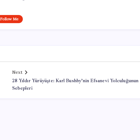
Follow Me
Next
28 Yıldır Yürüyüşte: Karl Bushby’nin Efsanevi Yolculuğunun
Sebepleri