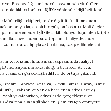
Aktarıldı:
huriyet Başsavcılığı’nın koordinasyonunda yürütülen
16
a topladıkları fonların IŞİD’e yönlendirildiği belirlendi.
İl
Genelinde
e Müdürlüğü ekipleri, terör örgütünün finansman
43
mak amacıyla kapsamlı bir çalışma başlattı. Mali Suçları
Gözaltı
ılan incelemede, IŞİD ile ilişkili olduğu düşünülen kripto
için
kanalları üzerinden para toplama faaliyetlerinde
 cüzdanlar aracılığıyla aktarılması, takip edilmelerini
ların terörizmin finansmanı kapsamında faaliyet
ŞİD mensuplarına aktarıldığını belirledi. Ayrıca,
ara transferi gerçekleştirdikleri de ortaya çıkarıldı.
, İstanbul, Ankara, Antalya, Bilecik, Bursa, Hatay, İzmir,
nlıurfa, Trabzon ve Van’da belirlenen adreslere eş
zanlı yakalanırken, adreslerde gerçekleştirilen
. Gözaltına alınan şüpheliler, işlemleri için emniyete