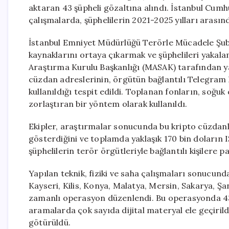
aktaran 43 şüpheli gözaltına alındı. İstanbul Cum
çalışmalarda, şüphelilerin 2021-2025 yılları arasınd
İstanbul Emniyet Müdürlüğü Terörle Mücadele Şub
kaynaklarını ortaya çıkarmak ve şüphelileri yakala
Araştırma Kurulu Başkanlığı (MASAK) tarafından yap
cüzdan adreslerinin, örgütün bağlantılı Telegram 
kullanıldığı tespit edildi. Toplanan fonların, soğuk
zorlaştıran bir yöntem olarak kullanıldı.
Ekipler, araştırmalar sonucunda bu kripto cüzdan
gösterdiğini ve toplamda yaklaşık 170 bin doların I
şüphelilerin terör örgütleriyle bağlantılı kişilere p
Yapılan teknik, fiziki ve saha çalışmaları sonucunda
Kayseri, Kilis, Konya, Malatya, Mersin, Sakarya, Şa
zamanlı operasyon düzenlendi. Bu operasyonda 43 
aramalarda çok sayıda dijital materyal ele geçirildi
götürüldü.