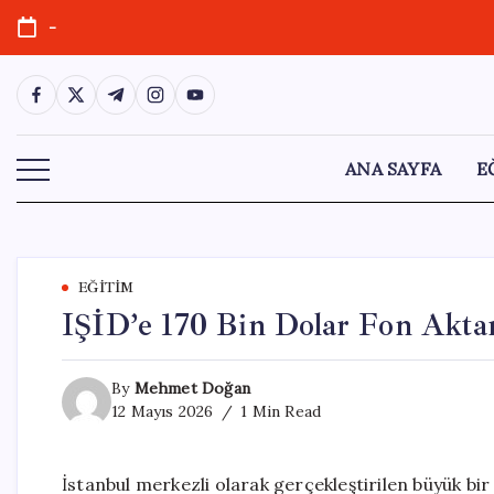
Skip
-
to
content
https://www.facebook.com/
https://twitter.com/
https://t.me/
https://www.instagram.com/
https://youtube.com/
ANA SAYFA
E
EĞITIM
IŞİD’e 170 Bin Dolar Fon Aktarı
By
Mehmet Doğan
12 Mayıs 2026
1 Min Read
İstanbul merkezli olarak gerçekleştirilen büyük bir