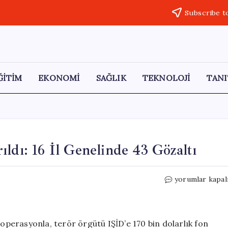
Subscribe t
ĞİTİM
EKONOMİ
SAĞLIK
TEKNOLOJİ
TANI
ldı: 16 İl Genelinde 43 Gözaltı
IŞİD’e
yorumlar kapal
170
Bin
Dolar
Fon
 operasyonla, terör örgütü IŞİD’e 170 bin dolarlık fon