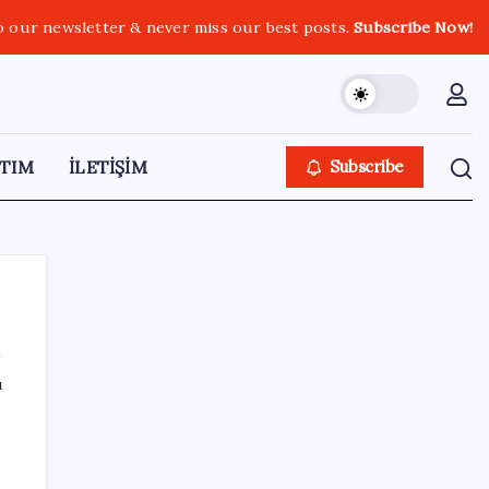
o our newsletter & never miss our best posts.
Subscribe Now!
TIM
İLETİŞİM
Subscribe
ı
SON YAZILAR
YENİ Partili Gezmiş’ten iktidara fındık
eleştirisi: ‘İktidar yöneticileri gece kurtla