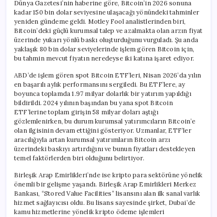
Dünya Gazetesi’nin haberine göre, Bitcoin’in 2026 sonuna
kadar 150 bin dolar seviyesine ulaşacağı yönündeki tahminler
yeniden gündeme geldi. Motley Fool analistlerinden biri,
Bitcoin’deki güçlü kurumsal talep ve azalmakta olan arzın fiyat
üzerinde yukarı yönlü baskı oluşturduğunu vurguladı. Şu anda
yaklaşık 80 bin dolar seviyelerinde işlem gören Bitcoin için,
bu tahmin mevcut fiyatın neredeyse iki katına işaret ediyor.
ABD’de işlem gören spot Bitcoin ETF’leri, Nisan 2026’da yılın
en başarılı aylık performansını sergiledi. Bu ETF’lere, ay
boyunca toplamda 1.97 milyar dolarlık bir yatırım yapıldığı
bildirildi. 2024 yılının başından bu yana spot Bitcoin
ETF’lerine toplam girişin 58 milyar doları aştığı
gözlemlenirken, bu durum kurumsal yatırımcıların Bitcoin’e
olan ilgisinin devam ettiğini gösteriyor. Uzmanlar, ETF’ler
aracılığıyla artan kurumsal yatırımların Bitcoin arzı
üzerindeki baskıyı artırdığını ve bunun fiyatları destekleyen
temel faktörlerden biri olduğunu belirtiyor.
Birleşik Arap Emirlikleri’nde ise kripto para sektörüne yönelik
önemli bir gelişme yaşandı. Birleşik Arap Emirlikleri Merkez
Bankası, “Stored Value Facilities” lisansını alan ilk sanal varlık
hizmet sağlayıcısı oldu. Bu lisans sayesinde şirket, Dubai’de
kamu hizmetlerine yönelik kripto ödeme işlemleri