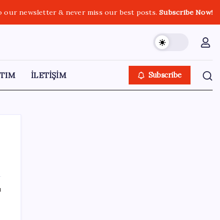
o our newsletter & never miss our best posts.
Subscribe Now!
TIM
İLETİŞİM
Subscribe
SON YAZILAR
ı
Şehrin CHP’de kalan tek belediye
başkanıydı: İstifa ettiğini duyurdu