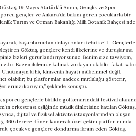
Devlet
Göktaş, 19 Mayıs Atatürk’ü Anma, Gençlik ve Spor
Himayesindeki
 sporcu gençler ve Ankara’da bakım gören çocuklarla bir
Gençlerle
tkinlik Tarım ve Orman Bakanlığı Milli Botanik Bahçesi’nde
Bir
Araya
Geldi
arak, başarılarından dolayı onları tebrik etti. Gençlerle
için
eştiren Göktaş, gençlere kendi ilkelerine ve duruşlarına
piniz bizleri gururlandırıyorsunuz. Benim size tavsiyem,
zdır. Bazen ikilemde kalmak zorlayıcı olabilir, fakat sabı
z. Unutmayın ki hiç kimsenin hayatı mükemmel değil.
cı olabilir; bu platformlar sadece mutluluğu gösterir,
rlerinizi koruyun,” şeklinde konuştu.
 sporcu gençlerle birlikte göl kenarındaki festival alanın
m’ın orkestrası eşliğinde müzik dinletisine katılan Göktaş,
yrıca, dijital ve fiziksel aktivite istasyonlarından oluşan
taş, 360 derece dönen kameralı özel çekim platformunda
larak, çocuk ve gençlere dondurma ikram eden Göktaş,