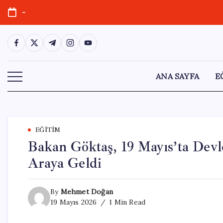
Skip
-
to
content
https://www.facebook.com/
https://twitter.com/
https://t.me/
https://www.instagram.com/
https://youtube.com/
ANA SAYFA
E
EĞITIM
Bakan Göktaş, 19 Mayıs’ta Devl
Araya Geldi
By
Mehmet Doğan
19 Mayıs 2026
1 Min Read