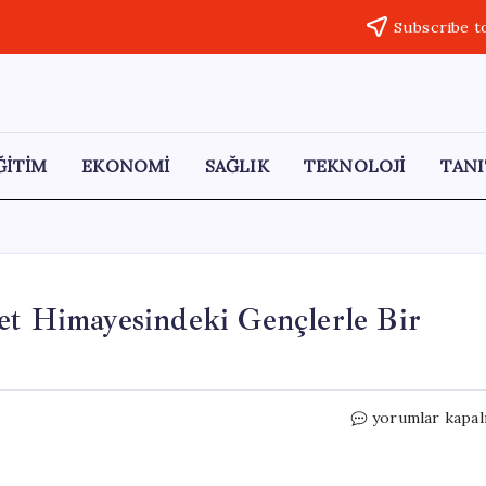
Subscribe t
ĞİTİM
EKONOMİ
SAĞLIK
TEKNOLOJİ
TANI
et Himayesindeki Gençlerle Bir
Bakan
yorumlar kapal
Göktaş,
19
Mayıs’ta