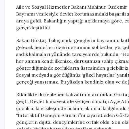
Aile ve Sosyal Hizmetler Bakanı Mahinur Özdemir 
Bayramı vesilesiyle devlet korumasındaki başarılı
araya geldi. Bakanlığın yaptığı açıklamaya göre, e
gerçekleştirildi.
Bakan Göktaş, buluşmada gençlerin bayramını kutlay
gelecek hedefleri üzerine samimi sohbetler gerçekl
sadık kalmaları yönünde tavsiyelerde bulundu. “He
her zaman kendi ilkenize, duruşunuza sahip çıkmanı
gösterdiğimizde zorlukların üstesinden gelebiliri
Sosyal medyada gördüğünüz ‘güzel hayatlar’ yanıltı
gerçeği yansıtmaz. Bu yüzden kendiniz olun ve değe
Etkinlikte düzenlenen kahvaltının ardından Göktaş,
geçti. Devlet himayesinde yetişen sanatçı Ayşe Ata
çocuklarla etkileşimde bulunarak onlarla ilgilendi. A
“İnteraktif Deneyim Alanları”nı ziyaret eden Gök
gençlerin dijital deneyimlerine ortak oldu. Son o