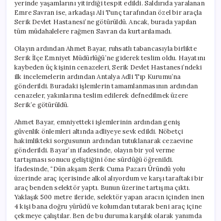
yerinde yaşamlarını yitirdiği tespit edildi. Saldırıda yaralanan
Emre Savran ise, arkadaşı Ali Tunç tarafından özel bir araçla
Serik Devlet Hastanesi’ne götürüldü. Ancak, burada yapılan
tüm müdahalelere rağmen Savran da kurtarılamadı.
Olayın ardından Ahmet Bayar, ruhsatlı tabancasıyla birlikte
Serik İlçe Emniyet Müdürlüğü’ne giderek teslim oldu. Hayatını
kaybeden üç kişinin cenazeleri, Serik Devlet Hastanesi’ndeki
ilk incelemelerin ardından Antalya Adli Tıp Kurumu’na
gönderildi. Buradaki işlemlerin tamamlanmasının ardından
cenazeler, yakınlarına teslim edilerek defnedilmek üzere
Serik’e götürüldü.
Ahmet Bayar, emniyetteki işlemlerinin ardından geniş
güvenlik önlemleri altında adliyeye sevk edildi. Nöbetçi
hakimlikteki sorgusunun ardından tutuklanarak cezaevine
gönderildi. Bayar’ın ifadesinde, olayın bir yol verme
tartışması sonucu geliştiğini öne sürdüğü öğrenildi.
İfadesinde, “Dün akşam Serik Cuma Pazarı Üründü yolu
üzerinde araç içerisinde alkol alıyordum ve karşı taraftaki bir
araç benden selektör yaptı. Bunun üzerine tartışma çıktı.
Yaklaşık 500 metre ileride, selektör yapan aracın içinden inen
4 kişi bana doğru yürüdü ve kolumdan tutarak beni araç içine
çekmeye çalıştılar. Ben de bu duruma karşılık olarak yanımda