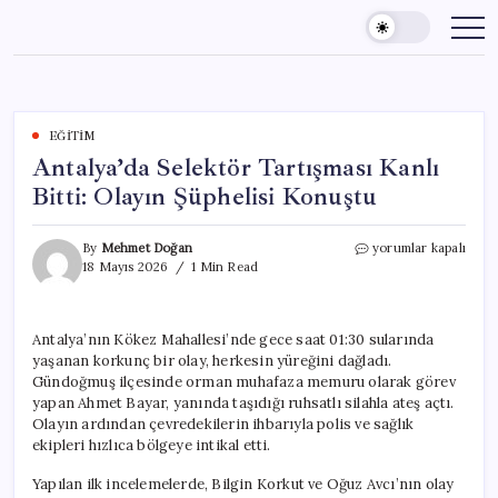
Skip
to
content
EĞITIM
Antalya’da Selektör Tartışması Kanlı
Bitti: Olayın Şüphelisi Konuştu
Antalya’da
By
Mehmet Doğan
yorumlar kapalı
Selektör
18 Mayıs 2026
1 Min Read
Tartışması
Kanlı
Bitti:
Antalya’nın Kökez Mahallesi’nde gece saat 01:30 sularında
Olayın
yaşanan korkunç bir olay, herkesin yüreğini dağladı.
Şüphelisi
Konuştu
Gündoğmuş ilçesinde orman muhafaza memuru olarak görev
için
yapan Ahmet Bayar, yanında taşıdığı ruhsatlı silahla ateş açtı.
Olayın ardından çevredekilerin ihbarıyla polis ve sağlık
ekipleri hızlıca bölgeye intikal etti.
Yapılan ilk incelemelerde, Bilgin Korkut ve Oğuz Avcı’nın olay