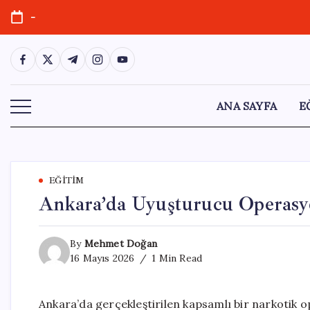
Skip
-
to
content
https://www.facebook.com/
https://twitter.com/
https://t.me/
https://www.instagram.com/
https://youtube.com/
ANA SAYFA
E
EĞITIM
Ankara’da Uyuşturucu Operasyo
By
Mehmet Doğan
16 Mayıs 2026
1 Min Read
Ankara’da gerçekleştirilen kapsamlı bir narkotik 