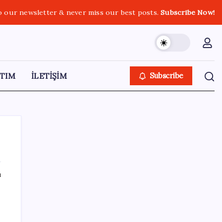
o our newsletter & never miss our best posts.
Subscribe Now!
TIM
İLETİŞİM
Subscribe
ı
SON YAZILAR
YENİ Partili Gezmiş’ten iktidara fındık
eleştirisi: ‘İktidar yöneticileri gece kurtla