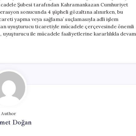
Esrar
Mücadele Şubesi tarafından Kahramankazan Cumhuriyet
Yakalandı
erasyon sonucunda 4 şüpheli gözaltına alınırken, bu
için
careti yapma veya sağlama’ suçlamasıyla adli işlem
artan uyuşturucu ticaretiyle mücadele çerçevesinde önemli
i, uyuşturucu ile mücadele faaliyetlerine kararlılıkla deva
Author
met Doğan