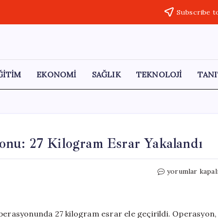
Subscribe t
ĞİTİM
EKONOMİ
SAĞLIK
TEKNOLOJİ
TANI
nu: 27 Kilogram Esrar Yakalandı
Ankara’da
yorumlar kapal
Uyuşturucu
Operasyonu:
27
Kilogram
operasyonunda 27 kilogram esrar ele geçirildi. Operasyon,