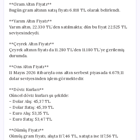
Para
**Gram Altın Fiyatı**
Durumu
Bugün gram altının satış fiyatı 6.818 TL olarak belirlendi.
için
**Yarım Altın Fiyatı**
Yarım altın, 22.330 TL’den satılmakta; dün bu fiyat 22.525 TL
seviyesindeydi.
**Çeyrek Altın Fiyatı**
Çeyrek altının fiyatı da 11.280 TL’den 11.180 TL’ye gerilemiş
durumda.
**Ons Altın Fiyatı**
11 Mayıs 2026 itibarıyla ons altın serbest piyasada 4.679,11
dolar seviyesinden işlem görmektedir.
**Döviz Kurları**
Güncel döviz kurları şu şekilde:
– Dolar Alış: 45,37 TL
– Dolar Satış: 45,39 TL
– Euro Alış: 53,35 TL
– Euro Satış: 53,47 TL
**Gümüş Fiyatı**
Gümüş gram fiyatı, alışta 117,46 TL, satışta ise 117,56 TL