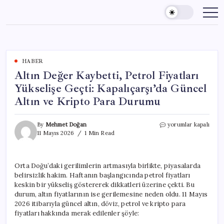
Skip
to
content
HABER
Altın Değer Kaybetti, Petrol Fiyatları
Yükselişe Geçti: Kapalıçarşı’da Güncel
Altın ve Kripto Para Durumu
Altın
By
Mehmet Doğan
yorumlar kapalı
Değer
11 Mayıs 2026
1 Min Read
Kaybetti,
Petrol
Fiyatları
Orta Doğu’daki gerilimlerin artmasıyla birlikte, piyasalarda
Yükselişe
belirsizlik hakim. Haftanın başlangıcında petrol fiyatları
Geçti:
Kapalıçarşı’da
keskin bir yükseliş göstererek dikkatleri üzerine çekti. Bu
Güncel
durum, altın fiyatlarının ise gerilemesine neden oldu. 11 Mayıs
Altın
2026 itibarıyla güncel altın, döviz, petrol ve kripto para
ve
fiyatları hakkında merak edilenler şöyle:
Kripto