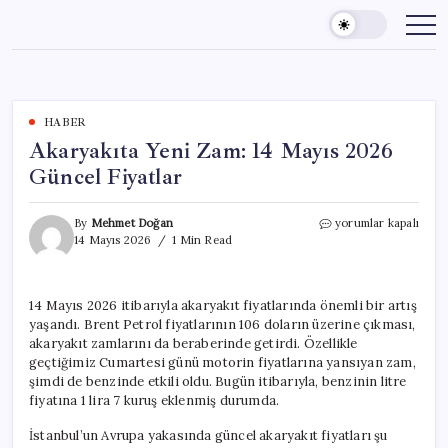
Skip
to
content
HABER
Akaryakıta Yeni Zam: 14 Mayıs 2026
Güncel Fiyatlar
Akaryakıta
By
Mehmet Doğan
yorumlar kapalı
Yeni
14 Mayıs 2026
1 Min Read
Zam:
14
Mayıs
14 Mayıs 2026 itibarıyla akaryakıt fiyatlarında önemli bir artış
2026
yaşandı. Brent Petrol fiyatlarının 106 doların üzerine çıkması,
Güncel
Fiyatlar
akaryakıt zamlarını da beraberinde getirdi. Özellikle
için
geçtiğimiz Cumartesi günü motorin fiyatlarına yansıyan zam,
şimdi de benzinde etkili oldu. Bugün itibarıyla, benzinin litre
fiyatına 1 lira 7 kuruş eklenmiş durumda.
İstanbul’un Avrupa yakasında güncel akaryakıt fiyatları şu