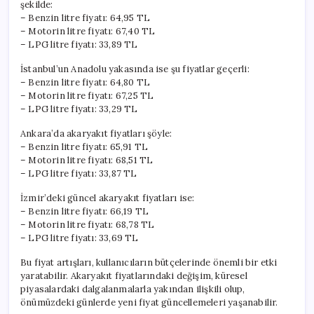
şekilde:
– Benzin litre fiyatı: 64,95 TL
– Motorin litre fiyatı: 67,40 TL
– LPG litre fiyatı: 33,89 TL
İstanbul’un Anadolu yakasında ise şu fiyatlar geçerli:
– Benzin litre fiyatı: 64,80 TL
– Motorin litre fiyatı: 67,25 TL
– LPG litre fiyatı: 33,29 TL
Ankara’da akaryakıt fiyatları şöyle:
– Benzin litre fiyatı: 65,91 TL
– Motorin litre fiyatı: 68,51 TL
– LPG litre fiyatı: 33,87 TL
İzmir’deki güncel akaryakıt fiyatları ise:
– Benzin litre fiyatı: 66,19 TL
– Motorin litre fiyatı: 68,78 TL
– LPG litre fiyatı: 33,69 TL
Bu fiyat artışları, kullanıcıların bütçelerinde önemli bir etki
yaratabilir. Akaryakıt fiyatlarındaki değişim, küresel
piyasalardaki dalgalanmalarla yakından ilişkili olup,
önümüzdeki günlerde yeni fiyat güncellemeleri yaşanabilir.