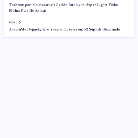
Trabzonspor, Galatasaray’ı Geride Bırakıyor: Süper Lig’in Yıldızı
Mithat Pala İle Anlaştı
Next
Ankara’da Değnekçilere Yönelik Operasyon: 32 Şüpheli Gözaltında
SON YAZILAR
Ünlü ekonomist Filiz Eryılmaz rakam verdi: İşte
altının geleceği seviye
Şehrin CHP’de kalan tek belediye başkanıydı: İstifa
ettiğini duyurdu