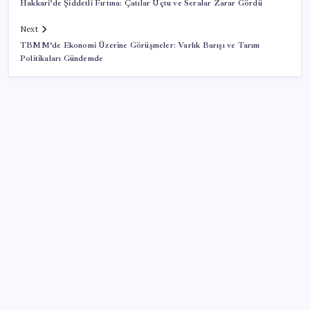
Hakkari’de Şiddetli Fırtına: Çatılar Uçtu ve Seralar Zarar Gördü
Next
TBMM’de Ekonomi Üzerine Görüşmeler: Varlık Barışı ve Tarım
Politikaları Gündemde
SON YAZILAR
Tüm dünyaya ‘tatil daveti’
Yapay zeka bu kez gerçek bir canlı üretti
İş Bankası’nda üst düzey görev değişimi: Hakan Aran
görevinden ayrılıyor