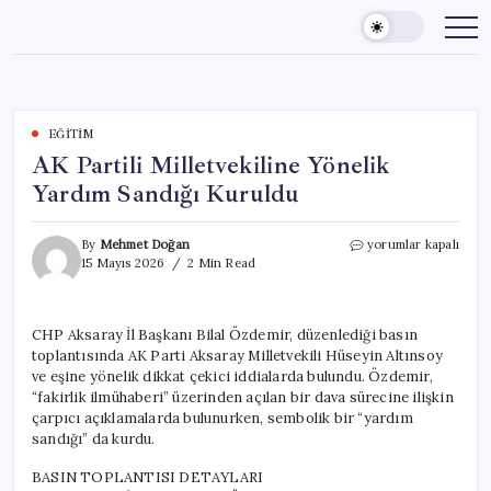
Skip
to
content
EĞITIM
AK Partili Milletvekiline Yönelik
Yardım Sandığı Kuruldu
AK
By
Mehmet Doğan
yorumlar kapalı
Partili
15 Mayıs 2026
2 Min Read
Milletvekiline
Yönelik
Yardım
CHP Aksaray İl Başkanı Bilal Özdemir, düzenlediği basın
Sandığı
toplantısında AK Parti Aksaray Milletvekili Hüseyin Altınsoy
Kuruldu
için
ve eşine yönelik dikkat çekici iddialarda bulundu. Özdemir,
“fakirlik ilmühaberi” üzerinden açılan bir dava sürecine ilişkin
çarpıcı açıklamalarda bulunurken, sembolik bir “yardım
sandığı” da kurdu.
BASIN TOPLANTISI DETAYLARI