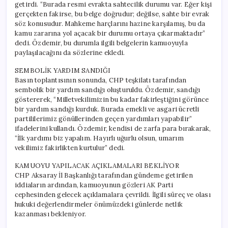
getirdi. “Burada resmi evrakta sahtecilik durumu var. Eğer kişi
gerçekten fakirse, bu belge doğrudur; değilse, sahte bir evrak
söz konusudur. Mahkeme harçlarını hazine karşılamış, bu da
kamu zararına yol açacak bir durumu ortaya çıkarmaktadır”
dedi. Özdemir, bu durumla ilgili belgelerin kamuoyuyla
paylaşılacağını da sözlerine ekledi.
SEMBOLİK YARDIM SANDIĞI
Basın toplantısının sonunda, CHP teşkilatı tarafından
sembolik bir yardım sandığı oluşturuldu. Özdemir, sandığı
göstererek, “Milletvekilimizin bu kadar fakirleştiğini görünce
bir yardım sandığı kurduk. Burada emekli ve asgari ücretli
partililerimiz gönüllerinden geçen yardımları yapabilir”
ifadelerini kullandı. Özdemir, kendisi de zarfa para bırakarak,
“İlk yardımı biz yapalım. Hayırlı uğurlu olsun, umarım
vekilimiz fakirlikten kurtulur” dedi.
KAMUOYU YAPILACAK AÇIKLAMALARI BEKLİYOR
CHP Aksaray İl Başkanlığı tarafından gündeme getirilen
iddiaların ardından, kamuoyunun gözleri AK Parti
cephesinden gelecek açıklamalara çevrildi. İlgili süreç ve olası
hukuki değerlendirmeler önümüzdeki günlerde netlik
kazanması bekleniyor.