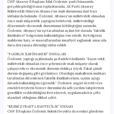
CHP Aksaray İl Başkanı Bilal Özdemir, parti binasında
gerçekleştirdiği basın toplantısında, AK Parti Aksaray
Milletvekili Hüseyin Altınsoy’un mali durumuna dair bazı
iddialarda bulundu. Özdemir, Altınsoy’un milletvekili olmadan
önce mali müşavirlik yaptığını belirterek, milletvekilliği
döneminde ekonomik durumunun kötüleştiğini savundu.
Özdemir, Altınsoy’un eşi tarafından açılan bir davada “fakirlik
ilmühaberi” belgesinin kullanıldığını öne sürdü. Bu belgenin
mahkeme harç ve masraflarından muafiyet sağlamak amacıyla
dava dosyasına eklendiği iddia edildi.
“FAKİRLİK İLMÜHABERİ” İDDİALARI
Özdemir, yaptığı açıklamada şu ifadeleri kullandı: “Sayın vekil,
milletvekili olmadan önce şehrimizde mali müşavir olarak
çalışıyordu ve ekonomik durumu oldukça iyiydi. Fakat şimdi
durum değişmiş gibi görünüyor. Oturduğu mahallenin muhtarı
tarafından düzenlenen fakirlik ilmühaberinin, eşinin açtığı
davada kullanıldığını öğrendik.” Özdemir, asgari ücretli veya
emekli bireylerin benzer durumlarda adli yardım taleplerinin
genellikle reddedildiğini ileri sürerek, uygulamada bir çifte
standart olduğuna dikkat çekti.
“RESMİ EVRAKTA SAHTECİLİK” İDDİASI
CHP İl Başkanı Özdemir, hukuki boyutta da sorular gündeme